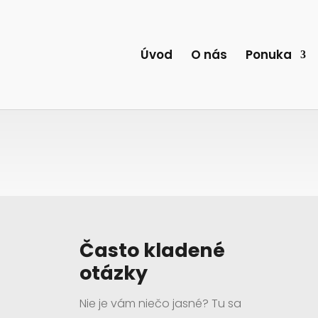
Úvod
O nás
Ponuka
Referencie
Ako sú s nami spokojný naši
zákazníci?
Často kladené
otázky
Nie je vám niečo jasné? Tu sa