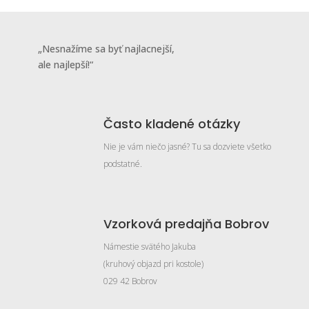
„Nesnažíme sa byť najlacnejší,
ale najlepší!“
Často kladené otázky
Nie je vám niečo jasné? Tu sa dozviete všetko
podstatné.
Vzorková predajňa Bobrov
Námestie svätého Jakuba
(kruhový objazd pri kostole)
029 42 Bobrov